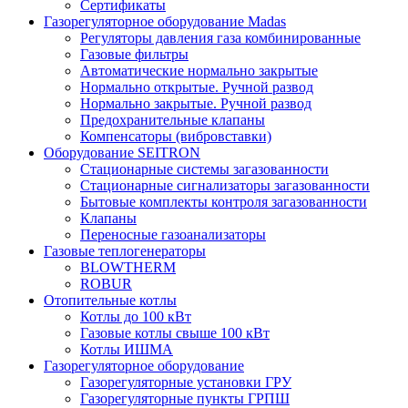
Сертификаты
Газорегуляторное оборудование Madas
Регуляторы давления газа комбинированные
Газовые фильтры
Автоматические нормально закрытые
Нормально открытые. Ручной развод
Нормально закрытые. Ручной развод
Предохранительные клапаны
Компенсаторы (вибровставки)
Оборудование SEITRON
Стационарные системы загазованности
Стационарные сигнализаторы загазованности
Бытовые комплекты контроля загазованности
Клапаны
Переносные газоанализаторы
Газовые теплогенераторы
BLOWTHERM
ROBUR
Отопительные котлы
Котлы до 100 кВт
Газовые котлы свыше 100 кВт
Котлы ИШМА
Газорегуляторное оборудование
Газорегуляторные установки ГРУ
Газорегуляторные пункты ГРПШ