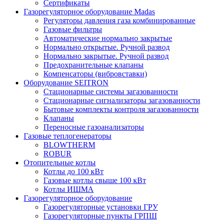
Сертификаты
Газорегуляторное оборудование Madas
Регуляторы давления газа комбинированные
Газовые фильтры
Автоматические нормально закрытые
Нормально открытые. Ручной развод
Нормально закрытые. Ручной развод
Предохранительные клапаны
Компенсаторы (вибровставки)
Оборудование SEITRON
Стационарные системы загазованности
Стационарные сигнализаторы загазованности
Бытовые комплекты контроля загазованности
Клапаны
Переносные газоанализаторы
Газовые теплогенераторы
BLOWTHERM
ROBUR
Отопительные котлы
Котлы до 100 кВт
Газовые котлы свыше 100 кВт
Котлы ИШМА
Газорегуляторное оборудование
Газорегуляторные установки ГРУ
Газорегуляторные пункты ГРПШ