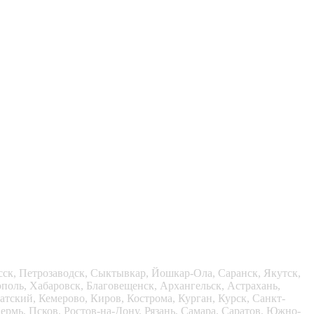
сск, Петрозаводск, Сыктывкар, Йошкар-Ола, Саранск, Якутск,
ополь, Хабаровск, Благовещенск, Архангельск, Астрахань,
тский, Кемерово, Киров, Кострома, Курган, Курск, Санкт-
рмь, Псков, Ростов-на-Дону, Рязань, Самара, Саратов, Южно-