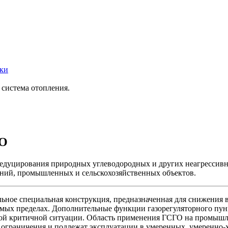
ки
 система отопления.
ГО
едуцирования природных углеводородных и других неагрессивны
аний, промышленных и сельскохозяйственных объектов.
ное специальная конструкция, предназначенная для снижения в
уемых пределах. Дополнительные функции газорегуляторного пун
й критичной ситуации. Область применения ГСГО на промышлен
ограничения и подлежат эксплуатации в умеренных, умеренно-