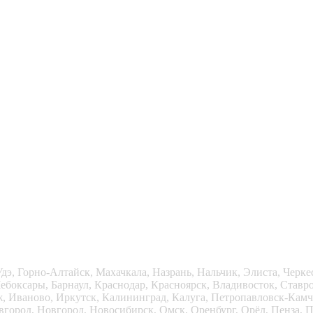
дэ, Горно-Алтайск, Махачкала, Назрань, Нальчик, Элиста, Черке
ебоксары, Барнаул, Краснодар, Красноярск, Владивосток, Ставр
ж, Иваново, Иркутск, Калининград, Калуга, Петропавловск-Камча
ород, Новгород, Новосибирск, Омск, Оренбург, Орёл, Пенза, Пе