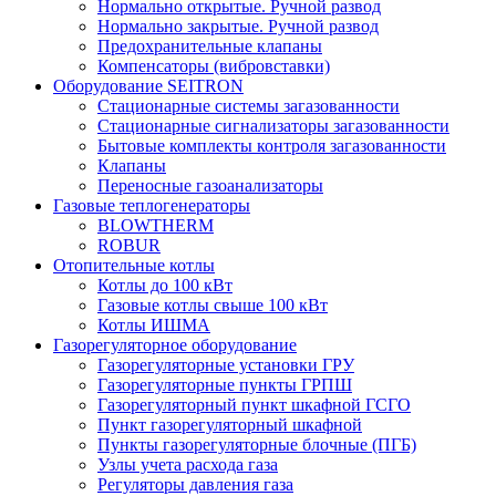
Нормально открытые. Ручной развод
Нормально закрытые. Ручной развод
Предохранительные клапаны
Компенсаторы (вибровставки)
Оборудование SEITRON
Стационарные системы загазованности
Стационарные сигнализаторы загазованности
Бытовые комплекты контроля загазованности
Клапаны
Переносные газоанализаторы
Газовые теплогенераторы
BLOWTHERM
ROBUR
Отопительные котлы
Котлы до 100 кВт
Газовые котлы свыше 100 кВт
Котлы ИШМА
Газорегуляторное оборудование
Газорегуляторные установки ГРУ
Газорегуляторные пункты ГРПШ
Газорегуляторный пункт шкафной ГСГО
Пункт газорегуляторный шкафной
Пункты газорегуляторные блочные (ПГБ)
Узлы учета расхода газа
Регуляторы давления газа