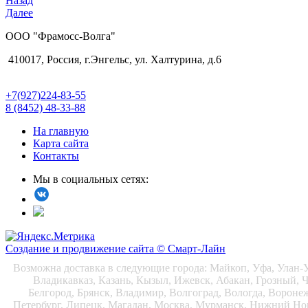
Назад
Далее
ООО "Фрамосс-Волга"
410017, Россия, г.Энгельс, ул. Халтурина, д.6
+7(927)224-83-55
8 (8452) 48-33-88
На главную
Карта сайта
Контакты
Мы в социальных сетях:
Создание и продвижение сайта © Смарт-Лайн
Возможна доставка в следующие города: Майкоп, Уфа, Улан-У
Владикавказ, Казань, Кызыл, Ижевск, Абакан, Грозный, Ч
Белгород, Брянск, Владимир, Волгоград, Вологда, Вороне
Петербург, Липецк, Магадан, Москва, Мурманск, Нижний Новг