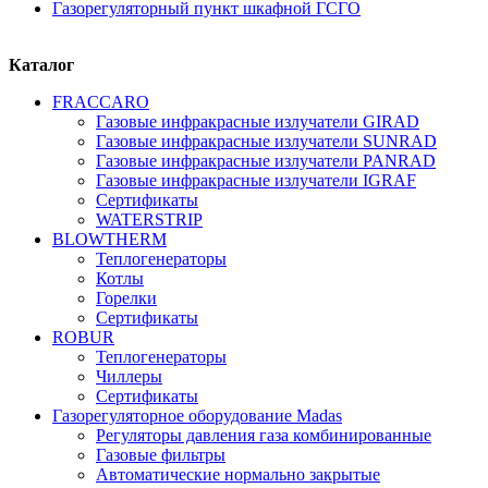
Газорегуляторный пункт шкафной ГСГО
Каталог
FRАCCARO
Газовые инфракрасные излучатели GIRAD
Газовые инфракрасные излучатели SUNRAD
Газовые инфракрасные излучатели PANRAD
Газовые инфракрасные излучатели IGRAF
Сертификаты
WATERSTRIP
BLOWTHERM
Теплогенераторы
Котлы
Горелки
Сертификаты
ROBUR
Теплогенераторы
Чиллеры
Сертификаты
Газорегуляторное оборудование Madas
Регуляторы давления газа комбинированные
Газовые фильтры
Автоматические нормально закрытые