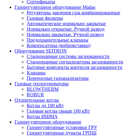
Сертификаты
Газорегуляторное оборудование Madas
Регуляторы давления газа комбинированные
Газовые фильтры
Автоматические нормально закрытые
Нормально открытые. Ручной развод
Нормально закрытые. Ручной развод
Предохранительные клапаны
Компенсаторы (вибровставки)
Оборудование SEITRON
Стационарные системы загазованности
Стационарные сигнализаторы загазованности
Бытовые комплекты контроля загазованности
Клапаны
Переносные газоанализаторы
Газовые теплогенераторы
BLOWTHERM
ROBUR
Отопительные котлы
Котлы до 100 кВт
Газовые котлы свыше 100 кВт
Котлы ИШМА
Газорегуляторное оборудование
Газорегуляторные установки ГРУ
Газорегуляторные пункты ГРПШ