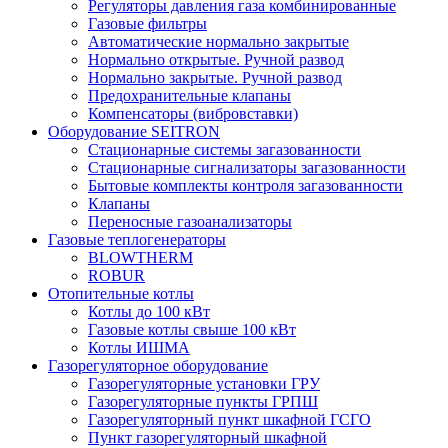
Регуляторы давления газа комбинированные
Газовые фильтры
Автоматические нормально закрытые
Нормально открытые. Ручной развод
Нормально закрытые. Ручной развод
Предохранительные клапаны
Компенсаторы (вибровставки)
Оборудование SEITRON
Стационарные системы загазованности
Стационарные сигнализаторы загазованности
Бытовые комплекты контроля загазованности
Клапаны
Переносные газоанализаторы
Газовые теплогенераторы
BLOWTHERM
ROBUR
Отопительные котлы
Котлы до 100 кВт
Газовые котлы свыше 100 кВт
Котлы ИШМА
Газорегуляторное оборудование
Газорегуляторные установки ГРУ
Газорегуляторные пункты ГРПШ
Газорегуляторный пункт шкафной ГСГО
Пункт газорегуляторный шкафной