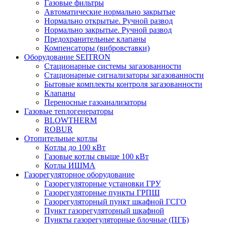
Газовые фильтры
Автоматические нормально закрытые
Нормально открытые. Ручной развод
Нормально закрытые. Ручной развод
Предохранительные клапаны
Компенсаторы (вибровставки)
Оборудование SEITRON
Стационарные системы загазованности
Стационарные сигнализаторы загазованности
Бытовые комплекты контроля загазованности
Клапаны
Переносные газоанализаторы
Газовые теплогенераторы
BLOWTHERM
ROBUR
Отопительные котлы
Котлы до 100 кВт
Газовые котлы свыше 100 кВт
Котлы ИШМА
Газорегуляторное оборудование
Газорегуляторные установки ГРУ
Газорегуляторные пункты ГРПШ
Газорегуляторный пункт шкафной ГСГО
Пункт газорегуляторный шкафной
Пункты газорегуляторные блочные (ПГБ)