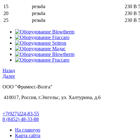
15
резьба
230 В 
20
резьба
230 В 
25
резьба
230 В 
Назад
Далее
ООО "Фрамосс-Волга"
410017, Россия, г.Энгельс, ул. Халтурина, д.6
+7(927)224-83-55
8 (8452) 48-33-88
На главную
Карта сайта