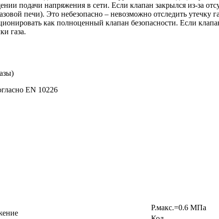
нии подачи напряжения в сети. Если клапан закрылся из-за отсу
азовой печи). Это небезопасно – невозможно отследить утечку
ционировать как полноценный клапан безопасности. Если клапан 
ки газа.
азы)
огласно EN 10226
Р.макс.=0.6 МПа
жение
Код